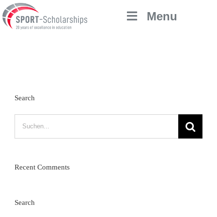
Zum
Menu
Inhalt
springen
Search
Suche
nach:
Recent Comments
Search