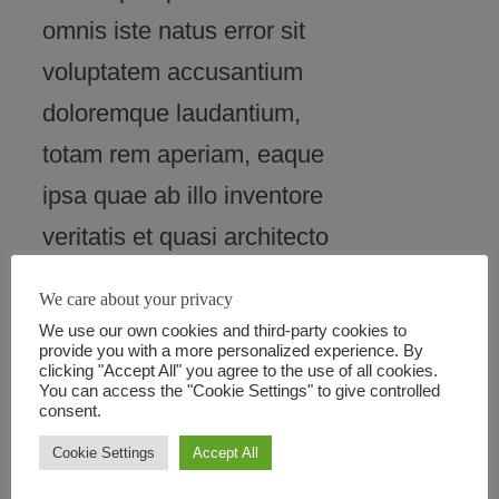
omnis iste natus error sit
voluptatem accusantium
doloremque laudantium,
totam rem aperiam, eaque
ipsa quae ab illo inventore
veritatis et quasi architecto
beatae vitae dicta sunt
We care about your privacy
explicabo. Nam egestas
We use our own cookies and third-party cookies to
provide you with a more personalized experience. By
quam vitae fringilla blandit.
clicking "Accept All" you agree to the use of all cookies.
You can access the "Cookie Settings" to give controlled
Nullam pretium sapien et
consent.
varius convallis. Morbi
Cookie Settings
Accept All
venenatis egestas